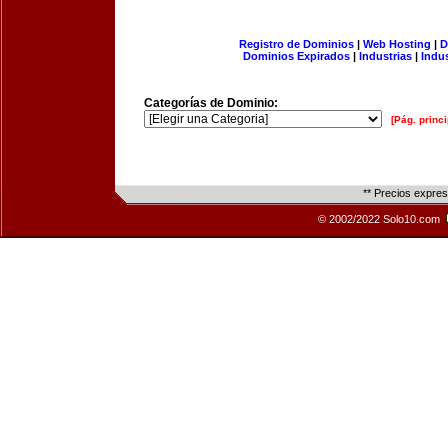
Registro de Dominios
|
Web Hosting
|
D
Dominios Expirados
|
Industrias
|
Indu
Categorías de Dominio:
[Pág. princi
** Precios expre
© 2002/2022 Solo10.com