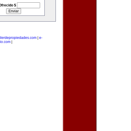
Ofrecido $
ilerdepropiedades.com
|
e-
io.com
|