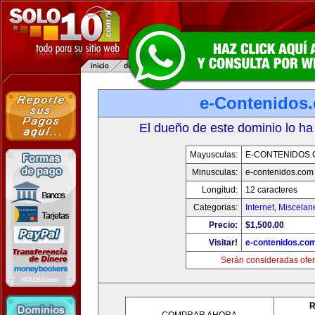
e-Contenidos
El dueño de este dominio lo ha
Mayusculas:
E-CONTENIDOS
Minusculas:
e-contenidos.com
Longitud:
12 caracteres
Categorias:
Internet
,
Miscelane
Precio:
$1,500.00
Visitar!
e-contenidos.co
Serán consideradas ofer
R