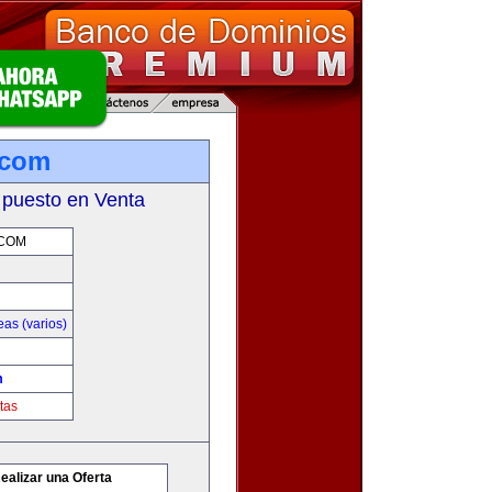
.com
 puesto en Venta
.COM
as (varios)
m
tas
ealizar una Oferta