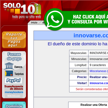
innovarse.c
El dueño de este dominio lo ha
Mayusculas:
INNOVARSE
Minusculas:
innovarse.co
Longitud:
9 caracteres
Categorias:
Miscelaneas (
Precio:
Realizar una 
Visitar!
innovarse.c
Serán consideradas ofer
Realizar una Oferta