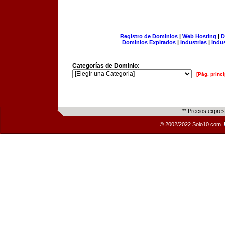
Registro de Dominios
|
Web Hosting
|
D
Dominios Expirados
|
Industrias
|
Indu
Categorías de Dominio:
[Pág. princi
** Precios expre
© 2002/2022 Solo10.com