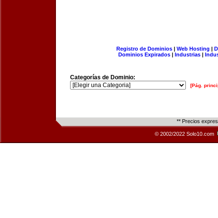
Registro de Dominios
|
Web Hosting
|
D
Dominios Expirados
|
Industrias
|
Indu
Categorías de Dominio:
[Pág. princi
** Precios expre
© 2002/2022 Solo10.com