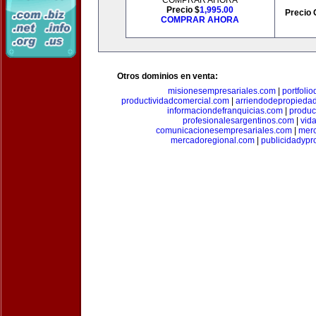
COMPRAR AHORA
Precio $
1,995.00
Precio 
COMPRAR AHORA
Otros dominios en venta:
misionesempresariales.com
|
portfoli
productividadcomercial.com
|
arriendodepropieda
informaciondefranquicias.com
|
produc
profesionalesargentinos.com
|
vid
comunicacionesempresariales.com
|
mer
mercadoregional.com
|
publicidadyp