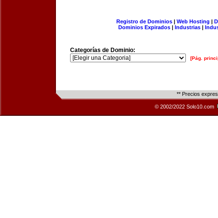
Registro de Dominios
|
Web Hosting
|
D
Dominios Expirados
|
Industrias
|
Indu
Categorías de Dominio:
[Pág. princi
** Precios expre
© 2002/2022 Solo10.com