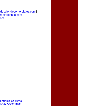
oducciondecomerciales.com
|
irectoriochile.com
|
com
|
ominios En Venta
strias Argentinas