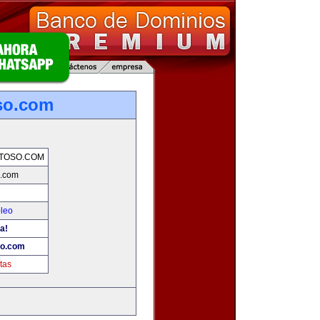
so.com
TOSO.COM
o.com
pleo
a!
so.com
tas