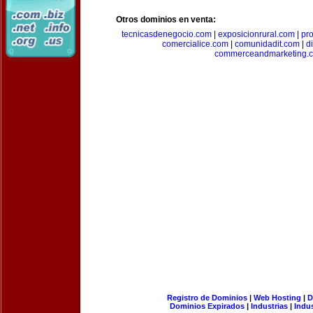
Otros dominios en venta:
tecnicasdenegocio.com
|
exposicionrural.com
|
pr
comercialice.com
|
comunidadit.com
|
d
commerceandmarketing.
Registro de Dominios
|
Web Hosting
|
D
Dominios Expirados
|
Industrias
|
Indu