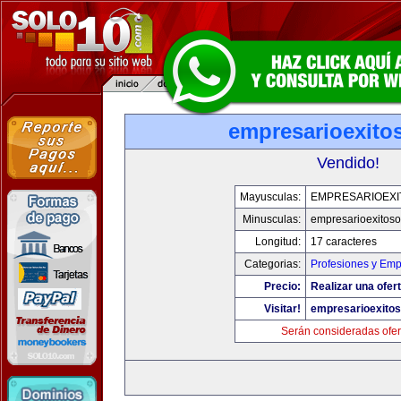
empresarioexito
Vendido!
Mayusculas:
EMPRESARIOEXI
Minusculas:
empresarioexitos
Longitud:
17 caracteres
Categorias:
Profesiones y Em
Precio:
Realizar una ofert
Visitar!
empresarioexito
Serán consideradas ofer