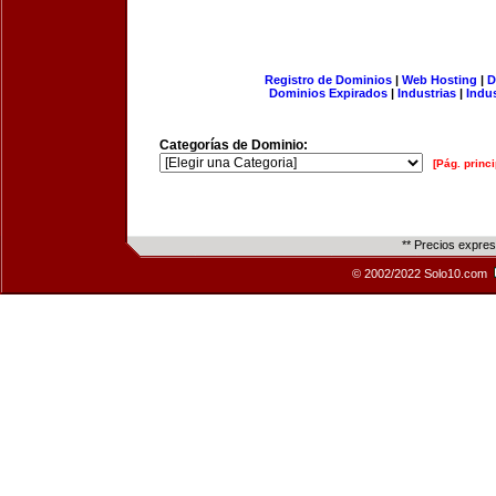
Registro de Dominios
|
Web Hosting
|
D
Dominios Expirados
|
Industrias
|
Indu
Categorías de Dominio:
[Pág. princi
** Precios expre
© 2002/2022 Solo10.com