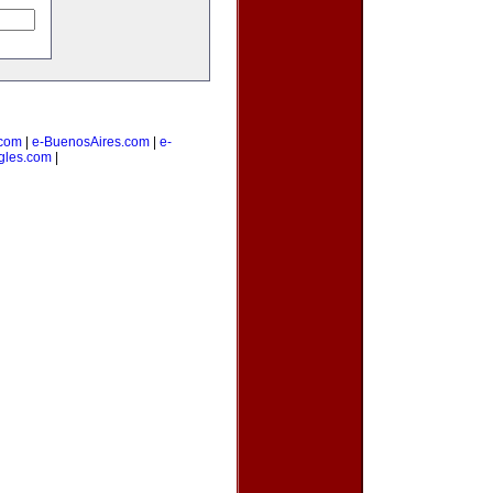
com
|
e-BuenosAires.com
|
e-
gles.com
|