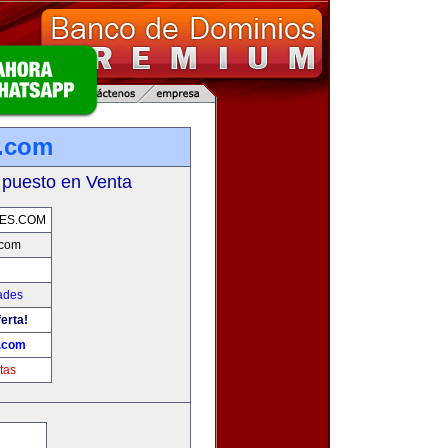
s.com
 puesto en Venta
ES.COM
.com
ades
erta!
.com
tas