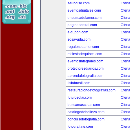
seubolso.com
Ofert
eventosdigitales.com
Ofert
enbuscadelamor.com
Ofert
paginacentral.com
Ofert
e-cupon.com
Ofert
sosayuda.com
Ofert
regalosdeamor.com
Ofert
mifiestadequince.com
Ofert
eventosintegrales.com
Ofert
protectoresdiarios.com
Ofert
aprendafotografia.com
Ofert
listabrasil.com
Ofert
restauraciondefotografias.com
Ofert
futurosolar.com
Ofert
buscamascotas.com
Ofert
catalogodebelleza.com
Ofert
concursofotografia.com
Ofert
fotografiate.com
Ofert