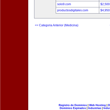
solo9.com
$2,500
productosdigitales.com
$4,950
<< Categoria Anterior (Medicina)
Registro de Dominios
|
Web Hosting
|
D
Dominios Expirados
|
Industrias
|
Indu