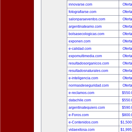
innovarse.com
Ofert
fotografiarse.com
Ofert
salonparaeventos.com
Ofert
argentinateamo.com
Ofert
bolsasecologicas.com
Ofert
exponen.com
Ofert
e-calidad.com
Ofert
expomultimedia.com
Ofert
resultadosorganicos.com
Ofert
resultadosnaturales.com
Ofert
e-inteligencia.com
Ofert
normasdeseguridad.com
Ofert
e-reclamos.com
$550.
datachile.com
$550.
argentinatequiero.com
$590.
e-Foros.com
$800.
e-Contenidos.com
$1,500
vidaexitosa.com
$1,995