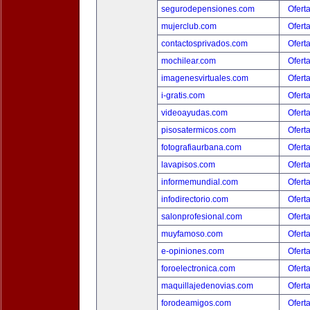
segurodepensiones.com
Ofert
mujerclub.com
Ofert
contactosprivados.com
Ofert
mochilear.com
Ofert
imagenesvirtuales.com
Ofert
i-gratis.com
Ofert
videoayudas.com
Ofert
pisosatermicos.com
Ofert
fotografiaurbana.com
Ofert
lavapisos.com
Ofert
informemundial.com
Ofert
infodirectorio.com
Ofert
salonprofesional.com
Ofert
muyfamoso.com
Ofert
e-opiniones.com
Ofert
foroelectronica.com
Ofert
maquillajedenovias.com
Ofert
forodeamigos.com
Ofert